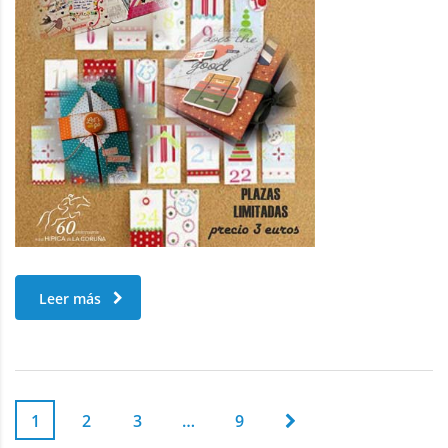
Leer más
1
2
3
…
9