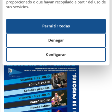
proporcionado o que hayan recopilado a partir del uso de
sus servicios.
Músicas en Verano – R.S.D Hípica de
Permitir todas
La Coruña
Denegar
2 de julio de 2020
Configurar