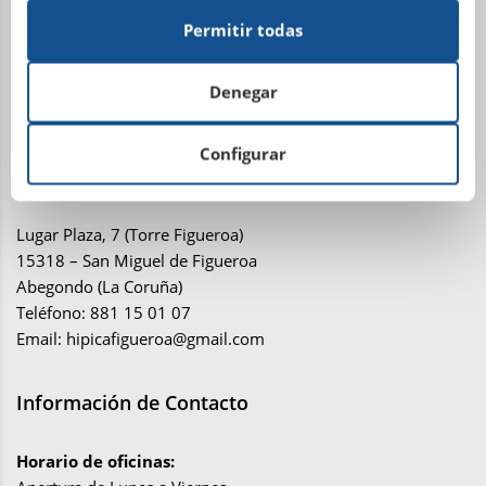
15001 La Coruña
Permitir todas
Teléfono: 981 21 81 81
Email:
administracion@sdhipicalacoruna.com
Denegar
Instalaciones ecuestres y equitación Finca de
Configurar
Figueroa
Lugar Plaza, 7 (Torre Figueroa)
15318 – San Miguel de Figueroa
Abegondo (La Coruña)
Teléfono: 881 15 01 07
Email:
hipicafigueroa@gmail.com
Información de Contacto
Horario de oficinas: