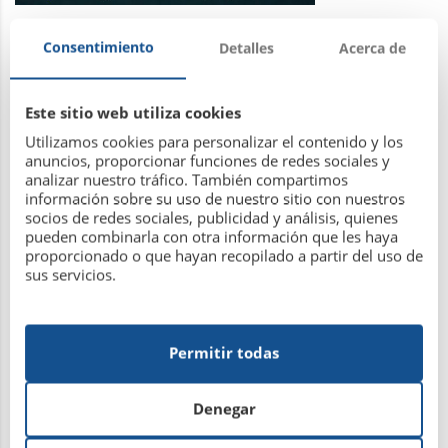
Ya puedes apuntar a tus peques al Campus de Tenis y Pádel
Consentimiento
Detalles
Acerca de
que organizamos en la R.S.D. Hípica. Para niños de entre 10 a
16 años. Para socios y no socios.
Este sitio web utiliza cookies
Utilizamos cookies para personalizar el contenido y los
Leer más
anuncios, proporcionar funciones de redes sociales y
analizar nuestro tráfico. También compartimos
información sobre su uso de nuestro sitio con nuestros
socios de redes sociales, publicidad y análisis, quienes
pueden combinarla con otra información que les haya
proporcionado o que hayan recopilado a partir del uso de
sus servicios.
COMUNICADO JUNTA DIRECTIVA 12
DE MAYO DE 2021
Permitir todas
12 de mayo de 2021
Denegar