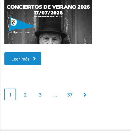
Leer más
1
2
3
…
37