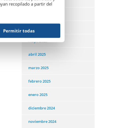
agosto 2025
an recopilado a partir del
julio 2025
junio 2025
Permitir todas
mayo 2025
abril 2025
marzo 2025
febrero 2025
enero 2025
diciembre 2024
noviembre 2024