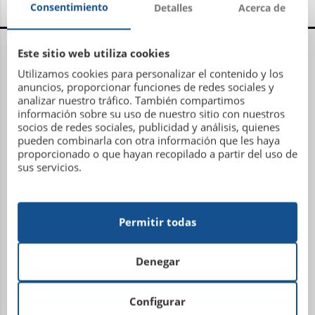
Consentimiento
Detalles
Acerca de
Centro Administrativo, Social y Deportivo
Este sitio web utiliza cookies
Utilizamos cookies para personalizar el contenido y los
Avenida Metrosidero, S/N
anuncios, proporcionar funciones de redes sociales y
15001 La Coruña
analizar nuestro tráfico. También compartimos
información sobre su uso de nuestro sitio con nuestros
Teléfono: 981 21 81 81
socios de redes sociales, publicidad y análisis, quienes
Email:
administracion@sdhipicalacoruna.com
pueden combinarla con otra información que les haya
proporcionado o que hayan recopilado a partir del uso de
sus servicios.
Instalaciones ecuestres y equitación Finca de
Figueroa
Permitir todas
Lugar Plaza, 7 (Torre Figueroa)
15318 – San Miguel de Figueroa
Denegar
Abegondo (La Coruña)
Teléfono: 881 15 01 07
Configurar
Email:
hipicafigueroa@gmail.com