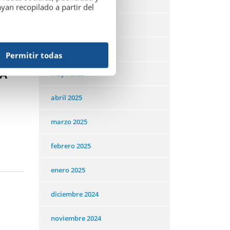
agosto 2025
an recopilado a partir del
julio 2025
junio 2025
Permitir todas
DA
mayo 2025
abril 2025
marzo 2025
febrero 2025
enero 2025
diciembre 2024
noviembre 2024