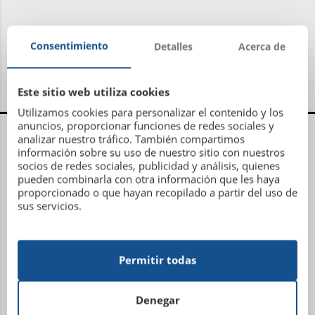
Consentimiento
Detalles
Acerca de
Este sitio web utiliza cookies
Utilizamos cookies para personalizar el contenido y los
Centro Administrativo, Social y Deportivo
anuncios, proporcionar funciones de redes sociales y
analizar nuestro tráfico. También compartimos
información sobre su uso de nuestro sitio con nuestros
Avenida Metrosidero, S/N
socios de redes sociales, publicidad y análisis, quienes
pueden combinarla con otra información que les haya
15001 La Coruña
proporcionado o que hayan recopilado a partir del uso de
Teléfono: 981 21 81 81
sus servicios.
Email:
administracion@sdhipicalacoruna.com
Instalaciones ecuestres y equitación Finca de
Permitir todas
Figueroa
Denegar