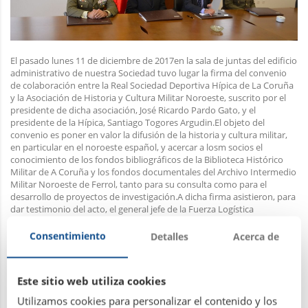
El pasado lunes 11 de diciembre de 2017en la sala de juntas del edificio
administrativo de nuestra Sociedad tuvo lugar la firma del convenio
de colaboración entre la Real Sociedad Deportiva Hípica de La Coruña
y la Asociación de Historia y Cultura Militar Noroeste, suscrito por el
presidente de dicha asociación, José Ricardo Pardo Gato, y el
presidente de la Hípica, Santiago Togores Argudin.El objeto del
convenio es poner en valor la difusión de la historia y cultura militar,
en particular en el noroeste español, y acercar a losm socios el
conocimiento de los fondos bibliográficos de la Biblioteca Histórico
Militar de A Coruña y los fondos documentales del Archivo Intermedio
Militar Noroeste de Ferrol, tanto para su consulta como para el
desarrollo de proyectos de investigación.A dicha firma asistieron, para
dar testimonio del acto, el general jefe de la Fuerza Logística
Operativa, Excmo. Sr. D. Francisco Javier Sánchez Fernández, y el
general jefe del Estado Mayor de la Fuerza Logística Operativa, Excmo.
Consentimiento
Detalles
Acerca de
Sr. D. Manuel Busquier Sáez.
Este sitio web utiliza cookies
Utilizamos cookies para personalizar el contenido y los