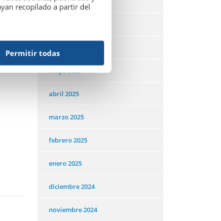
agosto 2025
an recopilado a partir del
julio 2025
junio 2025
Permitir todas
mayo 2025
abril 2025
marzo 2025
febrero 2025
enero 2025
diciembre 2024
noviembre 2024