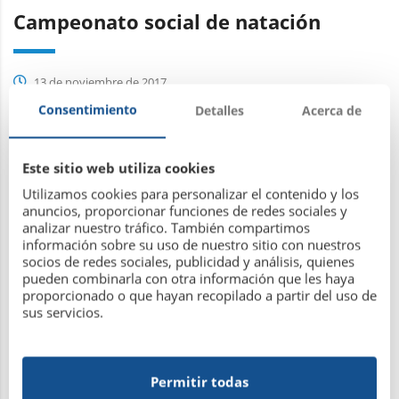
Campeonato social de natación
13 de noviembre de 2017
Consentimiento
Detalles
Acerca de
Leer más
Este sitio web utiliza cookies
Utilizamos cookies para personalizar el contenido y los
anuncios, proporcionar funciones de redes sociales y
analizar nuestro tráfico. También compartimos
información sobre su uso de nuestro sitio con nuestros
AVISO SOCIOS
socios de redes sociales, publicidad y análisis, quienes
pueden combinarla con otra información que les haya
proporcionado o que hayan recopilado a partir del uso de
sus servicios.
10 de noviembre de 2017
Permitir todas
Leer más