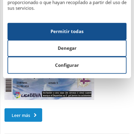
proporcionado o que hayan recopilado a partir del uso de
sus servicios.
Celta – Depor en la Hípica
Permitir todas
Denegar
22 de septiembre de 2014
Configurar
Leer más