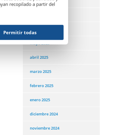
agosto 2025
an recopilado a partir del
julio 2025
junio 2025
Permitir todas
mayo 2025
abril 2025
marzo 2025
febrero 2025
enero 2025
diciembre 2024
noviembre 2024