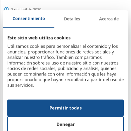
2 de abril de 2020
Consentimiento
Detalles
Acerca de
Leer más
Este sitio web utiliza cookies
Utilizamos cookies para personalizar el contenido y los
anuncios, proporcionar funciones de redes sociales y
analizar nuestro tráfico. También compartimos
información sobre su uso de nuestro sitio con nuestros
Liga Social de Pádel 2019/2020
socios de redes sociales, publicidad y análisis, quienes
pueden combinarla con otra información que les haya
proporcionado o que hayan recopilado a partir del uso de
sus servicios.
25 de noviembre de 2019
Permitir todas
Leer más
Denegar