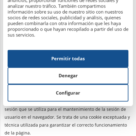
anuncios, proporcionar funciones de redes sociales y
Según la tipología anterior se trata de cookies propias, de
analizar nuestro tráfico. También compartimos
información sobre su uso de nuestro sitio con nuestros
sesión y de análisis. Puede encontrar más información al
socios de redes sociales, publicidad y análisis, quienes
respecto e inhabilitar el uso de estas cookies
pueden combinarla con otra información que les haya
proporcionado o que hayan recopilado a partir del uso de
www.google.es/intl/es/analytics/privacyoverview.html
.
sus servicios.
A través de la analítica web se obtiene información relativa al
número de usuarios que acceden a la web, el número de
páginas vistas, la frecuencia y repetición de las visitas, su
Permitir todas
duración, el navegador utilizado, el operador que presta el
servicio, el idioma, el terminal que utiliza, o la ciudad a la que
Denegar
está asignada su dirección IP. Información que posibilita un
mejor y más apropiado servicio por parte de este portal.
Configurar
La web de usa además una cookie propia de identificación de
sesión que se utiliza para el mantenimiento de la sesión de
usuario en el navegador. Se trata de una cookie exceptuada y
técnica utilizada para garantizar el correcto funcionamiento
de la página.