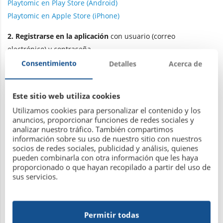
Playtomic en Play Store (Android)
Playtomic en Apple Store (iPhone)
2. Registrarse en la aplicación
con usuario (correo
electrónico) y contraseña
Consentimiento
Detalles
Acerca de
3.
Comprobar en el buzón del
correo electrónico
. Cuando
termines de registrarte, recibirás un email de Playtomic con
un enlace para
activar
la cuenta que se acaba de crear.
Este sitio web utiliza cookies
Utilizamos cookies para personalizar el contenido y los
4.
Buscar
el club “
Real Sociedad Hípica de La Coruña
”
anuncios, proporcionar funciones de redes sociales y
analizar nuestro tráfico. También compartimos
5. Asociar la cuenta de Playtomic al club
. La aplicación pide
información sobre su uso de nuestro sitio con nuestros
socios de redes sociales, publicidad y análisis, quienes
email y contraseña. Son los mismos que se utilizaron para
pueden combinarla con otra información que les haya
crear la cuenta de Playtomic.
proporcionado o que hayan recopilado a partir del uso de
sus servicios.
Para que la aplicación acepte al usuario, éste tiene que estar
dado de alta en la
base de datos Playtomic-Hípica
, con el
mismo correo electrónico con el que se ha registrado en
Permitir todas
Playtomic.