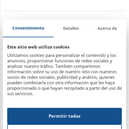
Consentimiento
Detalles
Acerca de
Prohibido aparcar y cierre de
instalaciones por concierto.
Este sitio web utiliza cookies
Utilizamos cookies para personalizar el contenido y los
2 de julio de 2018
anuncios, proporcionar funciones de redes sociales y
analizar nuestro tráfico. También compartimos
información sobre su uso de nuestro sitio con nuestros
Con motivo del concierto de Nacha Pop el 6 de Julio, desde las
socios de redes sociales, publicidad y análisis, quienes
pueden combinarla con otra información que les haya
15:00 no se podrá aparcar dentro de la sociedad y se cerrarán
proporcionado o que hayan recopilado a partir del uso de
las instalaciones a las 20:00 y los vestuarios a las 20:30.
sus servicios.
Leer más
Permitir todas