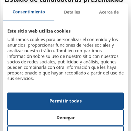
a la elección de presidente de la RSDH
Consentimiento
Detalles
Acerca de
19 de mayo de 2017
Este sitio web utiliza cookies
Utilizamos cookies para personalizar el contenido y los
anuncios, proporcionar funciones de redes sociales y
Leer más
analizar nuestro tráfico. También compartimos
información sobre su uso de nuestro sitio con nuestros
socios de redes sociales, publicidad y análisis, quienes
pueden combinarla con otra información que les haya
proporcionado o que hayan recopilado a partir del uso de
sus servicios.
TORNEO SOCIAL DE TENIS DE MESA
PARA NIÑOS
Permitir todas
6 de octubre de 2016
Denegar