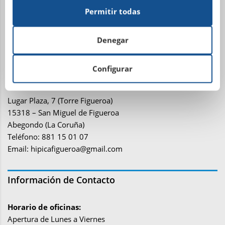
15001 La Coruña
Permitir todas
Teléfono: 981 21 81 81
Email:
administracion@sdhipicalacoruna.com
Denegar
Instalaciones ecuestres y equitación Finca de
Configurar
Figueroa
Lugar Plaza, 7 (Torre Figueroa)
15318 – San Miguel de Figueroa
Abegondo (La Coruña)
Teléfono: 881 15 01 07
Email:
hipicafigueroa@gmail.com
Información de Contacto
Horario de oficinas:
Apertura de Lunes a Viernes