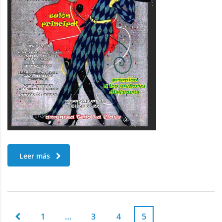
Leer más
1
…
3
4
5