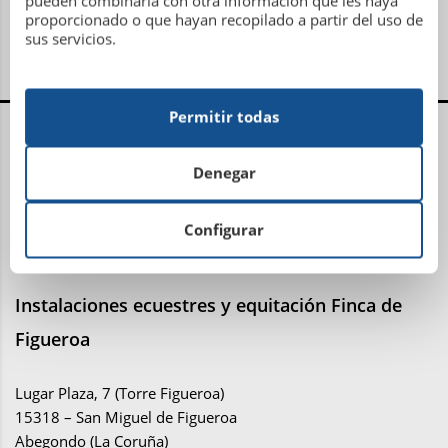
pueden combinarla con otra información que les haya
proporcionado o que hayan recopilado a partir del uso de
sus servicios.
Permitir todas
Centro Administrativo, Social y Deportivo
Denegar
Avenida Metrosidero, S/N
15001 La Coruña
Teléfono: 981 21 81 81
Configurar
Email:
administracion@sdhipicalacoruna.com
Instalaciones ecuestres y equitación Finca de
Figueroa
Lugar Plaza, 7 (Torre Figueroa)
15318 – San Miguel de Figueroa
Abegondo (La Coruña)