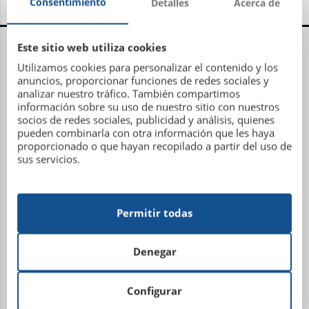
Consentimiento
Detalles
Acerca de
Centro Administrativo, Social y Deportivo
Este sitio web utiliza cookies
Utilizamos cookies para personalizar el contenido y los
Avenida Metrosidero, S/N
anuncios, proporcionar funciones de redes sociales y
15001 La Coruña
analizar nuestro tráfico. También compartimos
información sobre su uso de nuestro sitio con nuestros
Teléfono: 981 21 81 81
socios de redes sociales, publicidad y análisis, quienes
Email:
administracion@sdhipicalacoruna.com
pueden combinarla con otra información que les haya
proporcionado o que hayan recopilado a partir del uso de
sus servicios.
Instalaciones ecuestres y equitación Finca de
Figueroa
Permitir todas
Lugar Plaza, 7 (Torre Figueroa)
15318 – San Miguel de Figueroa
Denegar
Abegondo (La Coruña)
Teléfono: 881 15 01 07
Configurar
Email:
hipicafigueroa@gmail.com