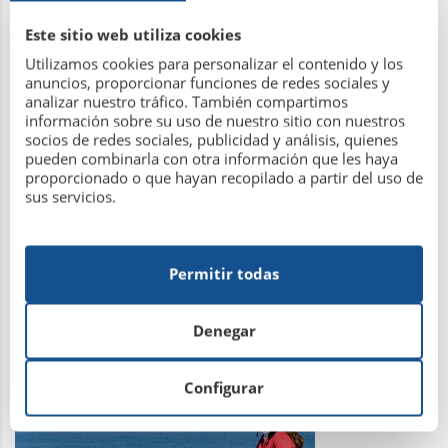
Convocatoria de asamblea
Este sitio web utiliza cookies
Utilizamos cookies para personalizar el contenido y los
anuncios, proporcionar funciones de redes sociales y
24 de abril de 2014
analizar nuestro tráfico. También compartimos
información sobre su uso de nuestro sitio con nuestros
socios de redes sociales, publicidad y análisis, quienes
Leer más
pueden combinarla con otra información que les haya
proporcionado o que hayan recopilado a partir del uso de
sus servicios.
Permitir todas
Memoria de la RSD Hípica 2013
Denegar
24 de abril de 2014
Configurar