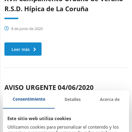
R.S.D. Hípica de La Coruña
8 de junio de 2020
Leer más
AVISO URGENTE 04/06/2020
Consentimiento
Detalles
Acerca de
4 de junio de 2020
Este sitio web utiliza cookies
Utilizamos cookies para personalizar el contenido y los
Leer más