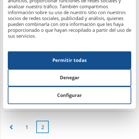
anuncios, proporcionar funciones de redes sociales y
analizar nuestro tráfico. También compartimos
información sobre su uso de nuestro sitio con nuestros
socios de redes sociales, publicidad y análisis, quienes
pueden combinarla con otra información que les haya
proporcionado o que hayan recopilado a partir del uso de
Campamento Urbano de la R.S.D
sus servicios.
Hípica de A Coruña
Permitir todas
1 de junio de 2020
Denegar
Leer más
Configurar
1
2