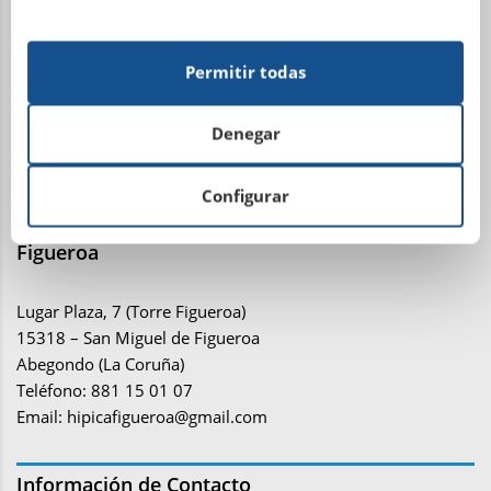
Centro Administrativo, Social y Deportivo
Avenida Metrosidero, S/N
Permitir todas
15001 La Coruña
Teléfono: 981 21 81 81
Denegar
Email:
administracion@sdhipicalacoruna.com
Configurar
Instalaciones ecuestres y equitación Finca de
Figueroa
Lugar Plaza, 7 (Torre Figueroa)
15318 – San Miguel de Figueroa
Abegondo (La Coruña)
Teléfono: 881 15 01 07
Email:
hipicafigueroa@gmail.com
Información de Contacto