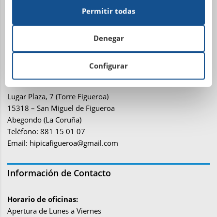
15001 La Coruña
Permitir todas
Teléfono: 981 21 81 81
Email:
administracion@sdhipicalacoruna.com
Denegar
Instalaciones ecuestres y equitación Finca de
Configurar
Figueroa
Lugar Plaza, 7 (Torre Figueroa)
15318 – San Miguel de Figueroa
Abegondo (La Coruña)
Teléfono: 881 15 01 07
Email:
hipicafigueroa@gmail.com
Información de Contacto
Horario de oficinas:
Apertura de Lunes a Viernes