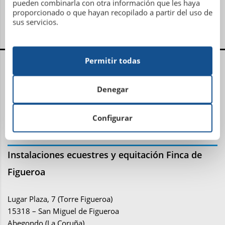
pueden combinarla con otra información que les haya
proporcionado o que hayan recopilado a partir del uso de
sus servicios.
Centro Administrativo, Social y Deportivo
Permitir todas
Avenida Metrosidero, S/N
Denegar
15001 La Coruña
Teléfono: 981 21 81 81
Configurar
Email:
administracion@sdhipicalacoruna.com
Instalaciones ecuestres y equitación Finca de
Figueroa
Lugar Plaza, 7 (Torre Figueroa)
15318 – San Miguel de Figueroa
Abegondo (La Coruña)