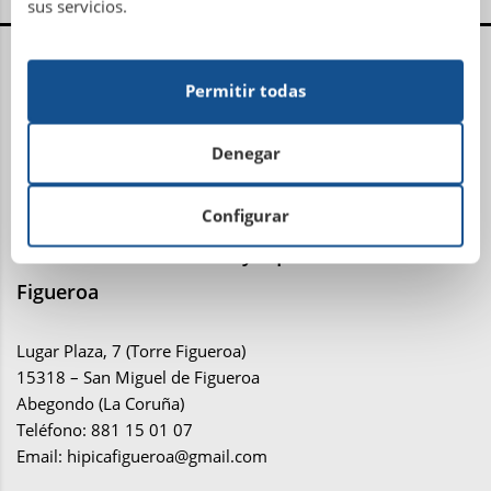
sus servicios.
Centro Administrativo, Social y Deportivo
Permitir todas
Avenida Metrosidero, S/N
15001 La Coruña
Denegar
Teléfono: 981 21 81 81
Email:
administracion@sdhipicalacoruna.com
Configurar
Instalaciones ecuestres y equitación Finca de
Figueroa
Lugar Plaza, 7 (Torre Figueroa)
15318 – San Miguel de Figueroa
Abegondo (La Coruña)
Teléfono: 881 15 01 07
Email:
hipicafigueroa@gmail.com