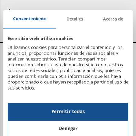
Consentimiento
Detalles
Acerca de
Este sitio web utiliza cookies
Utilizamos cookies para personalizar el contenido y los
Centro Administrativo, Social y Deportivo
anuncios, proporcionar funciones de redes sociales y
analizar nuestro tráfico. También compartimos
información sobre su uso de nuestro sitio con nuestros
Avenida Metrosidero, S/N
socios de redes sociales, publicidad y análisis, quienes
15001 La Coruña
pueden combinarla con otra información que les haya
Teléfono: 981 21 81 81
proporcionado o que hayan recopilado a partir del uso de
sus servicios.
Email:
administracion@sdhipicalacoruna.com
Instalaciones ecuestres y equitación Finca de
Permitir todas
Figueroa
Denegar
Lugar Plaza, 7 (Torre Figueroa)