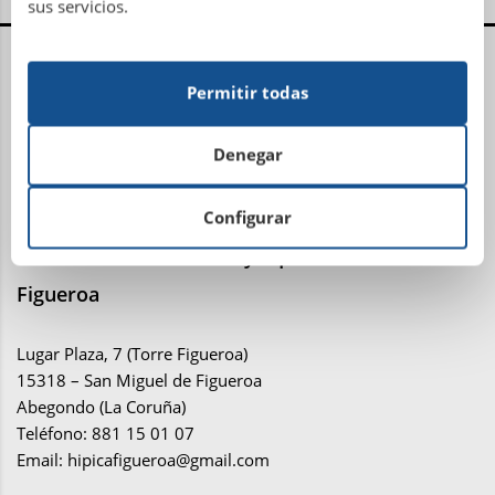
sus servicios.
Centro Administrativo, Social y Deportivo
Permitir todas
Avenida Metrosidero, S/N
15001 La Coruña
Denegar
Teléfono: 981 21 81 81
Email:
administracion@sdhipicalacoruna.com
Configurar
Instalaciones ecuestres y equitación Finca de
Figueroa
Lugar Plaza, 7 (Torre Figueroa)
15318 – San Miguel de Figueroa
Abegondo (La Coruña)
Teléfono: 881 15 01 07
Email:
hipicafigueroa@gmail.com