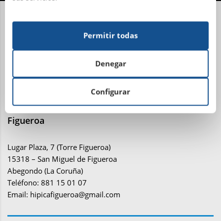
Centro Administrativo, Social y Deportivo
Permitir todas
Avenida Metrosidero, S/N
15001 La Coruña
Teléfono: 981 21 81 81
Denegar
Email:
administracion@sdhipicalacoruna.com
Configurar
Instalaciones ecuestres y equitación Finca de
Figueroa
Lugar Plaza, 7 (Torre Figueroa)
15318 – San Miguel de Figueroa
Abegondo (La Coruña)
Teléfono: 881 15 01 07
Email:
hipicafigueroa@gmail.com