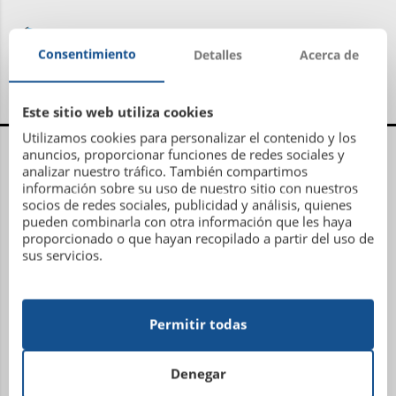
Consentimiento
Detalles
Acerca de
Este sitio web utiliza cookies
Utilizamos cookies para personalizar el contenido y los
Centro Administrativo, Social y Deportivo
anuncios, proporcionar funciones de redes sociales y
analizar nuestro tráfico. También compartimos
información sobre su uso de nuestro sitio con nuestros
Avenida Metrosidero, S/N
socios de redes sociales, publicidad y análisis, quienes
15001 La Coruña
pueden combinarla con otra información que les haya
Teléfono: 981 21 81 81
proporcionado o que hayan recopilado a partir del uso de
sus servicios.
Email:
administracion@sdhipicalacoruna.com
Instalaciones ecuestres y equitación Finca de
Permitir todas
Figueroa
Denegar
Lugar Plaza, 7 (Torre Figueroa)